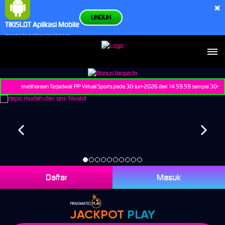
×
UNDUH
TIKISLOT Aplikasi Mobile
Jangan tampilkan lagi hari ini
Pemeliharaan Terjadwal: PP Virtual Sports pada 30-Jun-2026 dari 14.59.59 sampai 30-Sep-
Daftar
Masuk
JACKPOT
PLAY